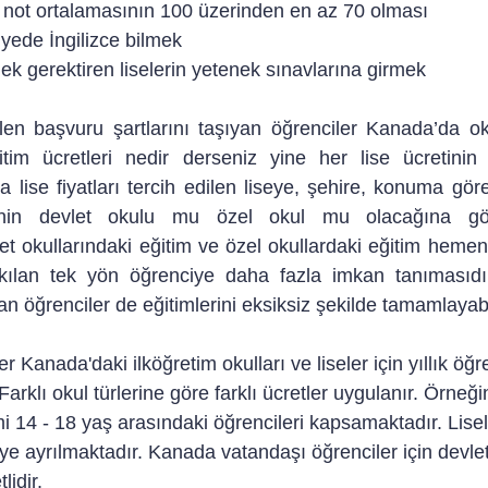
de not ortalamasının 100 üzerinden en az 70 olması
viyede İngilizce bilmek
nek gerektiren liselerin yetenek sınavlarına girmek
len başvuru şartlarını taşıyan öğrenciler Kanada’da okuy
im ücretleri nedir derseniz yine her lise ücretinin fa
a lise fiyatları tercih edilen liseye, şehire, konuma gör
senin devlet okulu mu özel okul mu olacağına göre
et okullarındaki eğitim ve özel okullardaki eğitim hemen
ı kılan tek yön öğrenciye daha fazla imkan tanımasıdır
an öğrenciler de eğitimlerini eksiksiz şekilde tamamlayab
r Kanada'daki ilköğretim okulları ve liseler için yıllık öğr
rklı okul türlerine göre farklı ücretler uygulanır. Örneği
i 14 - 18 yaş arasındaki öğrencileri kapsamaktadır. Lisele
kiye ayrılmaktadır. Kanada vatandaşı öğrenciler için devlet 
lidir.