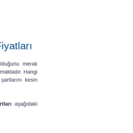
iyatları
olduğunu merak 
ımaktadır. Hangi 
artlarını kesin 
tları
 aşağıdaki 