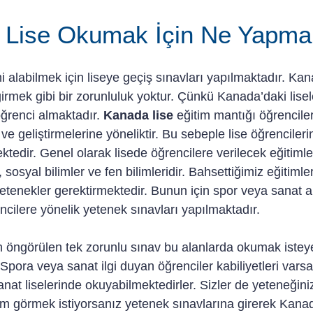
 Lise Okumak İçin Ne Yapma
i alabilmek için liseye geçiş sınavları yapılmaktadır. Kan
irmek gibi bir zorunluluk yoktur. Çünkü Kanada’daki lisel
öğrenci almaktadır. 
Kanada lise
 eğitim mantığı öğrenciler
 ve geliştirmelerine yöneliktir. Bu sebeple lise öğrenciler
ktedir. Genel olarak lisede öğrencilere verilecek eğitiml
, sosyal bilimler ve fen bilimleridir. Bahsettiğimiz eğitiml
yetenekler gerektirmektedir. Bunun için spor veya sanat a
cilere yönelik yetenek sınavları yapılmaktadır. 
in öngörülen tek zorunlu sınav bu alanlarda okumak istey
 Spora veya sanat ilgi duyan öğrenciler kabiliyetleri vars
nat liselerinde okuyabilmektedirler. Sizler de yeteneğini
tim görmek istiyorsanız yetenek sınavlarına girerek Kanad