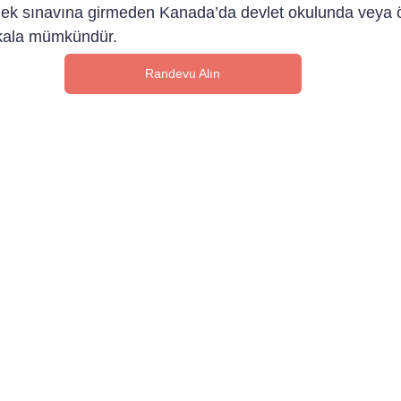
enek sınavına girmeden Kanada’da devlet okulunda veya ö
kala mümkündür.
Randevu Alın