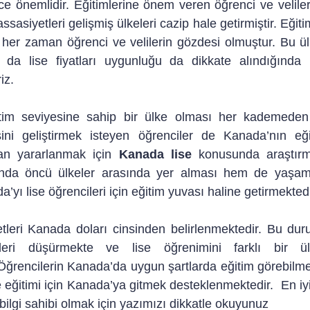
e önemlidir. Eğitimlerine önem veren öğrenci ve velilerin
asiyetleri gelişmiş ülkeleri cazip hale getirmiştir. Eği
 her zaman öğrenci ve velilerin gözdesi olmuştur. Bu ülk
da lise fiyatları uygunluğu da dikkate alındığında i
iz.
m seviyesine sahip bir ülke olması her kademeden in
ini geliştirmek isteyen öğrenciler de Kanada’nın eğ
an yararlanmak için 
Kanada lise 
konusunda araştırm
da öncü ülkeler arasında yer alması hem de yaşam s
yı lise öğrencileri için eğitim yuvası haline getirmektedi
tleri Kanada doları cinsinden belirlenmektedir. Bu dur
tleri düşürmekte ve lise öğrenimini farklı bir ü
 Öğrencilerin Kanada’da uygun şartlarda eğitim görebilm
 eğitimi için Kanada’ya gitmek desteklenmektedir.  En iyi
 bilgi sahibi olmak için yazımızı dikkatle okuyunuz