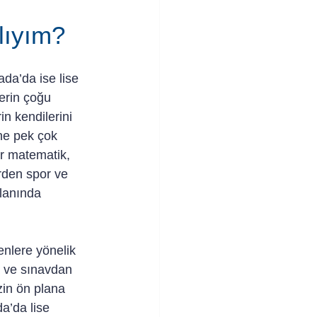
lıyım?
ada’da ise lise 
erin çoğu 
in kendilerini 
ine pek çok 
er matematik, 
erden spor ve 
lanında 
enlere yönelik 
a ve sınavdan 
zin ön plana 
a’da lise 