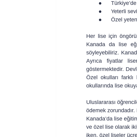
●      Türkiye’
●      Yeterli se
●      Özel yete
Her lise için öngörü
Kanada da lise eğit
söyleyebiliriz. Kanad
Ayrıca fiyatlar li
göstermektedir. Devl
Özel okulları farkl
okullarında lise okuy
Uluslararası öğrencile
ödemek zorundadır. Fa
Kanada’da lise eğitim
ve özel lise olarak i
iken, özel liseler ücret