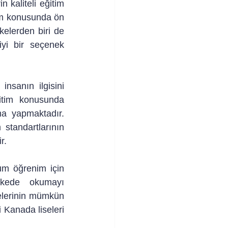
 kaliteli eğitim 
tim konusunda ön 
elerden biri de 
yi bir seçenek 
sanın ilgisini 
itim konusunda 
a yapmaktadır. 
tandartlarının 
r.
um öğrenim için 
lkede okumayı 
elerinin mümkün 
 Kanada liseleri 