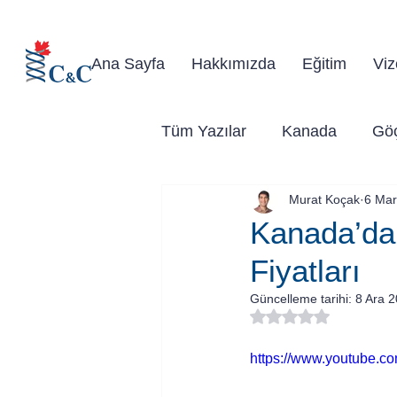
Kanad
Ana Sayfa
Hakkımızda
Eğitim
Viz
Tüm Yazılar
Kanada
Gö
Murat Koçak
6 Mar
Kanada’da 
Fiyatları
Güncelleme tarihi:
8 Ara 
5 üzerinden NaN yıl
https://www.youtube