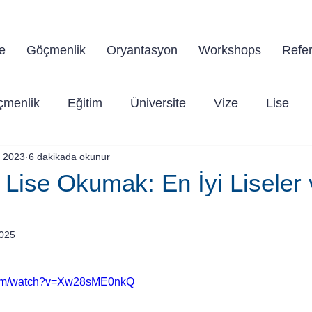
a'da yaşama dair tüm sorularınız için doğru yerdes
e
Göçmenlik
Oryantasyon
Workshops
Refer
çmenlik
Eğitim
Üniversite
Vize
Lise
 2023
6 dakikada okunur
Lise Okumak: En İyi Liseler 
2025
dız
.com/watch?v=Xw28sME0nkQ