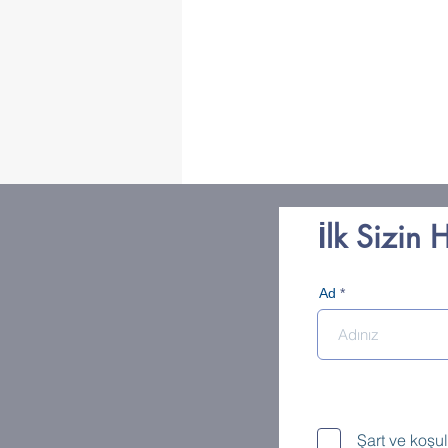
İlk Sizin 
Ad
Şart ve koşu