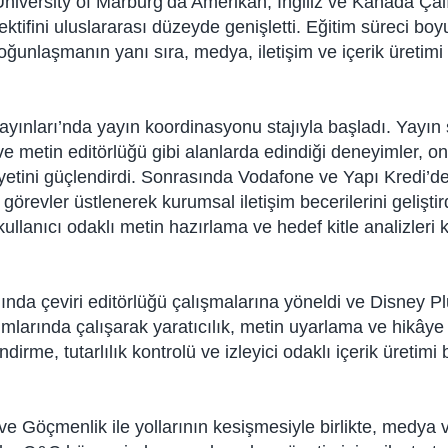
s University of Marburg’da Amerikan, İngiliz ve Kanada Ça
ktifini uluslararası düzeyde genişletti. Eğitim süreci 
oğunlaşmanın yanı sıra, medya, iletişim ve içerik üretimi
yınları’nda yayın koordinasyonu stajıyla başladı. Yayın 
ve metin editörlüğü gibi alanlarda edindiği deneyimler, o
etini güçlendirdi. Sonrasında Vodafone ve Yapı Kredi’de i
i görevler üstlenerek kurumsal iletişim becerilerini geliştir
 kullanıcı odaklı metin hazırlama ve hedef kitle analizle
ında çeviri editörlüğü çalışmalarına yöneldi ve Disney P
ımlarında çalışarak yaratıcılık, metin uyarlama ve hikâye 
rme, tutarlılık kontrolü ve izleyici odaklı içerik üretimi 
 Göçmenlik ile yollarının kesişmesiyle birlikte, medya v