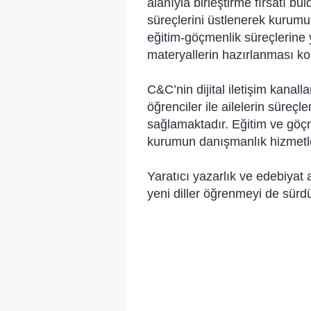
alanıyla birleştirme fırsatı b
süreçlerini üstlenerek kurumu
eğitim-göçmenlik süreçlerine yö
materyallerin hazırlanması kon
C&C’nin dijital iletişim kanall
öğrenciler ile ailelerin süreçl
sağlamaktadır. Eğitim ve göçm
kurumun danışmanlık hizmetler
Yaratıcı yazarlık ve edebiya
yeni diller öğrenmeyi de sürd