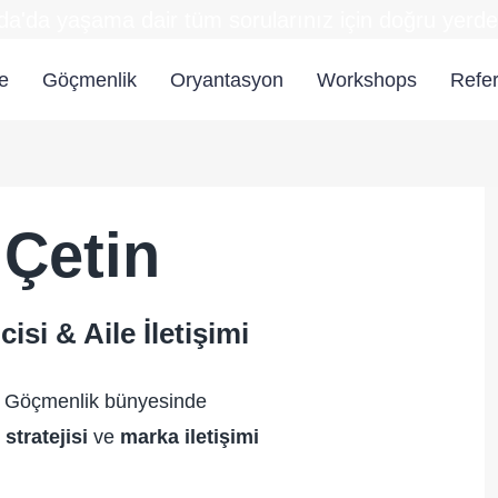
a'da yaşama dair tüm sorularınız için doğru yerdes
e
Göçmenlik
Oryantasyon
Workshops
Refer
 Çetin
si & Aile İletişimi
e Göçmenlik bünyesinde
stratejisi
ve
marka iletişimi