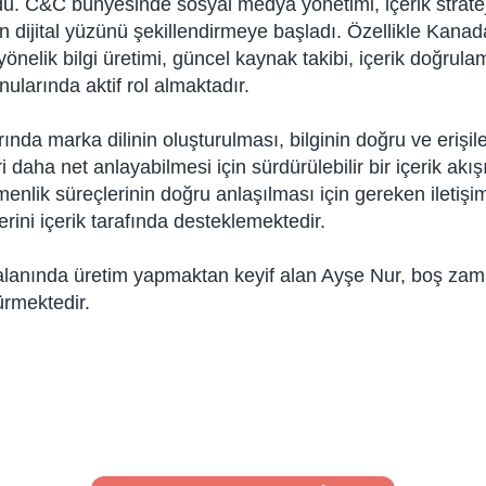
uldu. C&C bünyesinde sosyal medya yönetimi, içerik stratej
n dijital yüzünü şekillendirmeye başladı. Özellikle Kana
nelik bilgi üretimi, güncel kaynak takibi, içerik doğrulam
ularında aktif rol almaktadır.
arında marka dilinin oluşturulması, bilginin doğru ve erişi
eri daha net anlayabilmesi için sürdürülebilir bir içerik ak
enlik süreçlerinin doğru anlaşılması için gereken iletişi
ini içerik tarafında desteklemektedir.
t alanında üretim yapmaktan keyif alan Ayşe Nur, boş za
ürmektedir.