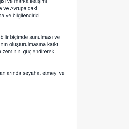
isi ve marka iletişimi
da ve Avrupa’daki
a ve bilgilendirici
lebilir biçimde sunulması ve
ışının oluşturulmasına katkı
m zeminini güçlendirerek
manlarında seyahat etmeyi ve