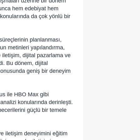
lışmaları üzerine bir dönem
boyunca hem edebiyat hem
 konularında da çok yönlü bir
süreçlerinin planlanması,
nun metinleri yapılandırma,
letişim, dijital pazarlama ve
di. Bu dönem, dijital
ri konusunda geniş bir deneyim
lus ile HBO Max gibi
analizi konularında derinleşti.
becerilerini güçlü bir temele
e iletişim deneyimini eğitim