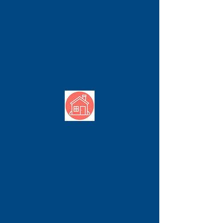
Residency, Vatandaşlık ve
Sponsorluk Başvuruları
gibi
konularda Göçmenlik
Danışmanlığı sunuyoruz.
ORYANTASYON
HİZMETLERİMİZ
Kanada'da
"life-setter"
olarak
hizmet veriyoruz. Ev lokasyonu
seçimi, ehliyet kursu, sigorta,
araba alımı, banka hesabı açma
ve telefon aboneliği gibi konularda