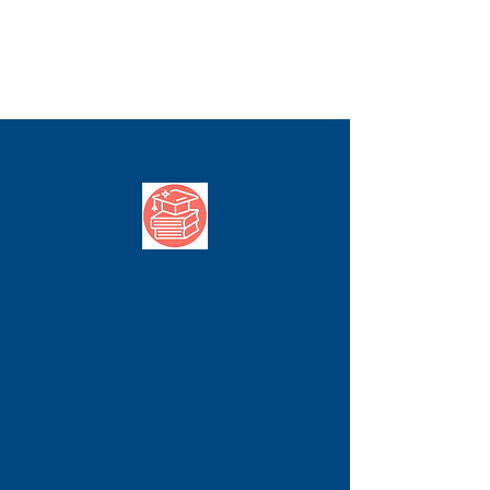
EĞİTİM
DANIŞMANLIĞI
Toronto merkezli
bir Kanada
Eğitim Danışmanı olarak,
Üniversite/Kolej, İlk-Orta
Okul/Lise ve Dil Okulu-Yaz
Kampı
başvurularında yardıma