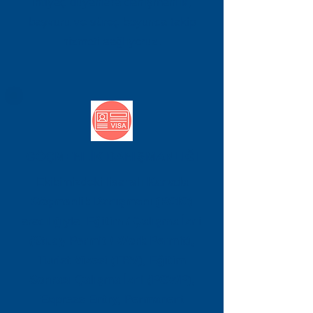
ihtiyaç duyanlara danışmanlık,
başvuru ve süreç boyunca takip
hizmeti sağlıyoruz.
GÖÇMENLİK DANIŞMANLIĞI
Ekibimizdeki lisanslı
Kanada
Göçmenlik Danışmanı (RCIC)
aracılığıyla,
Eğitim / Çalışma İzni
(Study Permit / Work Permit),
Turist Vizesi (TRV), Eğitim
Sonrası Çalışma İzni (PGWP),
Express Entry, Permanent