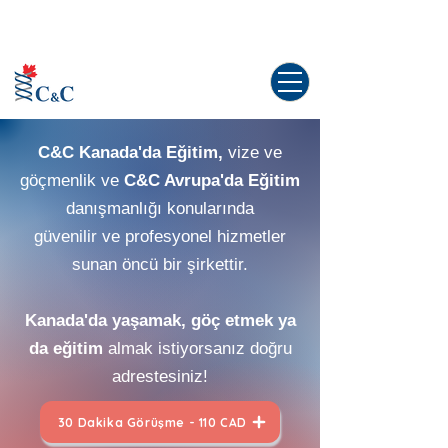
Kanada'da yaşama dair tüm sorularınız
için doğru yerdesiniz!
C&C Kanada'da Eğitim,
vize ve
göçmenlik ve
C&C Avrupa'da Eğitim
danışmanlığı konularında
güvenilir ve profesyonel hizmetler
sunan öncü bir şirkettir.
Kanada'da yaşamak, göç etmek ya
da eğitim
almak istiyorsanız doğru
adrestesiniz!
30 Dakika Görüşme - 110 CAD