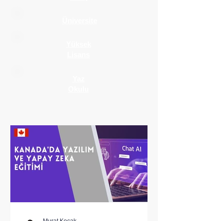
Üniversite
Yüksek
Lisans
Yaz
Okulu
Murat Koçak