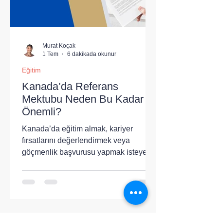
teknoloji odaklı eğitim planlayan
öğrencilerin ilk tercihl
Murat Koçak
1 Tem
6 dakikada okunur
Eğitim
Kanada’da Referans
Mektubu Neden Bu Kadar
Önemli?
Kanada’da eğitim almak, kariyer
fırsatlarını değerlendirmek veya
göçmenlik başvurusu yapmak isteyen
kişilerin karşısına çıkan önemli
belgelerden biri referans mektubudur.
Birçok başvuru sahibi not
ortalamasına, dil sınavı sonuçlarına
veya iş deneyimine odaklanırken