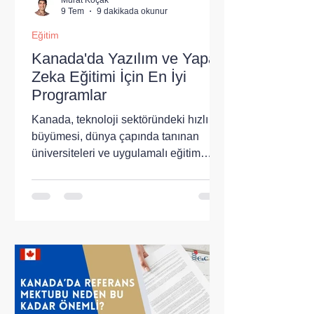
9 Tem
9 dakikada okunur
Eğitim
Kanada'da Yazılım ve Yapay
Zeka Eğitimi İçin En İyi
Programlar
Kanada, teknoloji sektöründeki hızlı
büyümesi, dünya çapında tanınan
üniversiteleri ve uygulamalı eğitim
modeli sayesinde yazılım ve yapay
zekâ alanında eğitim almak isteyen
uluslararası öğrenciler için en cazip
ülkelerden biri hâline gelmiştir.
Özellikle son yıllarda yapay zekâ
araştırmalarına yapılan ulusal
yatırımlar, güçlü üniversite–sanayi
işbirlikleri ve mezuniyet sonrasında
sunulan kariyer fırsatları, Kanada'yı