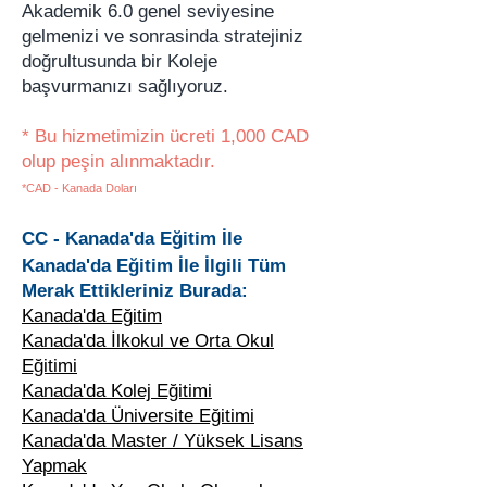
Akademik 6.0 genel seviyesine
gelmenizi ve sonrasinda stratejiniz
doğrultusunda bir Koleje
başvurmanızı sağlıyoruz.
* Bu hizmetimizin ücreti 1,000 CAD
olup peşin alınmaktadır.
*C
AD - Kanada Doları
​CC - Kanada'da Eğitim İle
Kanada'da Eğitim İle İlgili Tüm
Merak Ettikleriniz Burada:
Kanada'da Eğitim
Kanada'da İlkokul ve Orta Okul
Eğitimi
Kanada'da Kolej Eğitimi
Kanada'da Üniversite Eğitimi
Kanada'da Master / Yüksek Lisans
Yapmak