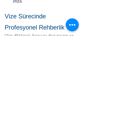
imza
Vize Sürecinde 
Profesyonel Rehberlik
Vize dilekçesi, başvuru dosyanızın en 
önemli tamamlayıcısıdır. Net, sade ve 
belgelerle uyumlu bir dilekçe, başvuru 
sahibinin süreci ciddiyetle ele aldığını 
gösterir ve dosyanın güvenilirliğini 
artırır. Doğru hazırlanmış bir dilekçe; 
yalnızca seyahat amacınızı değil, 
Kanada’ya gidiş ve dönüş planlarınızı, 
mali hazırlığınızı ve kişisel sorumluluk 
bilincinizi de yansıtır.
Kanada vize değerlendirme süreci, 
detaylı ve belgeler üzerinden yürütülen 