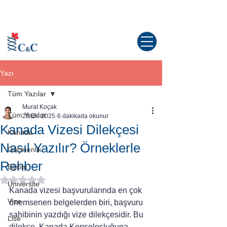
Kanada'da yaşama dair tüm sorularınız
için doğru yerdesiniz!
Yazı
Tüm Yazılar
Murat Koçak
Tüm Yazılar
28 Eki 2025
6 dakikada okunur
Kanada Vizesi Dilekçesi
Kanada
Nasıl Yazılır? Örneklerle
Göçmenlik
Rehber
Eğitim
5 üzerinden NaN yıldız
Üniversite
Kanada vizesi başvurularında en çok 
Vize
önemsenen belgelerden biri, başvuru 
sahibinin yazdığı vize dilekçesidir. Bu 
Lise
dilekçe, Kanada Konsolosluğuna 