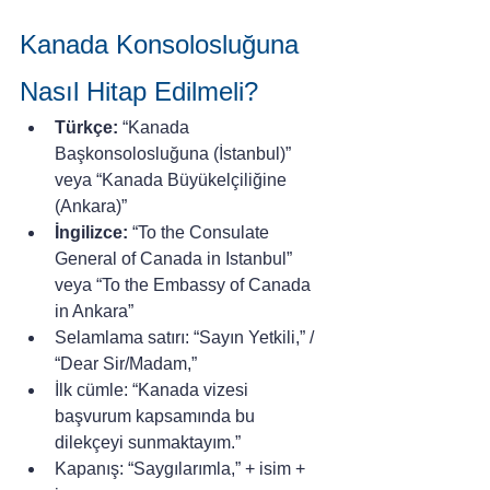
Kanada Konsolosluğuna 
Nasıl Hitap Edilmeli?
Türkçe:
 “Kanada 
Başkonsolosluğuna (İstanbul)” 
veya “Kanada Büyükelçiliğine 
(Ankara)”
İngilizce:
 “To the Consulate 
General of Canada in Istanbul” 
veya “To the Embassy of Canada 
in Ankara”
Selamlama satırı: “Sayın Yetkili,” / 
“Dear Sir/Madam,”
İlk cümle: “Kanada vizesi 
başvurum kapsamında bu 
dilekçeyi sunmaktayım.”
Kapanış: “Saygılarımla,” + isim + 