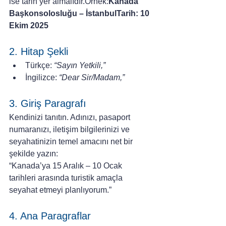
ise tarih yer almalıdır.Örnek:
Kanada 
Başkonsolosluğu – İstanbulTarih: 10 
Ekim 2025
2. Hitap Şekli
Türkçe: 
“Sayın Yetkili,”
İngilizce: 
“Dear Sir/Madam,”
3. Giriş Paragrafı
Kendinizi tanıtın. Adınızı, pasaport 
numaranızı, iletişim bilgilerinizi ve 
seyahatinizin temel amacını net bir 
şekilde yazın:
“Kanada’ya 15 Aralık – 10 Ocak 
tarihleri arasında turistik amaçla 
seyahat etmeyi planlıyorum.”
4. Ana Paragraflar