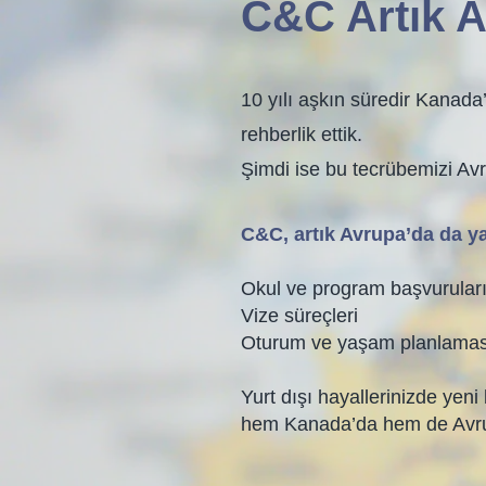
C&C Artık A
10 yılı aşkın süredir Kanada
rehberlik ettik.
Şimdi ise bu tecrübemizi Av
C&C, artık Avrupa’da da y
Okul ve program başvurular
Vize süreçleri
Oturum ve yaşam planlamas
Yurt dışı hayallerinizde yeni 
hem Kanada’da hem de Avrupa