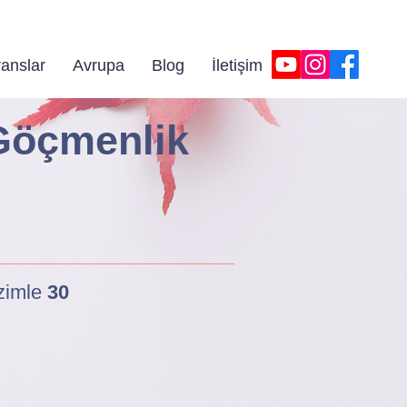
iniz!
anslar
Avrupa
Blog
İletişim
Göçmenlik
izimle
30