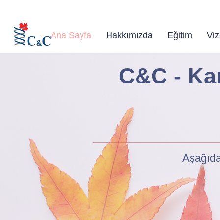
Kanad
Ana Sayfa
Hakkımızda
Eğitim
Viz
C&C - Ka
Aşağıda