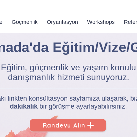
a'da yaşama dair tüm sorularınız için doğru yerdes
e
Göçmenlik
Oryantasyon
Workshops
Refer
nada'da Eğitim/Vize/
Eğitim, göçmenlik ve yaşam konulu
danışmanlık hizmeti sunuyoruz.
ki linkten konsültasyon sayfamıza ulaşarak, b
dakikalık
bir görüşme ayarlayabilirsiniz.
Randevu Alın