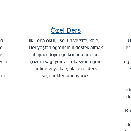
Özel Ders
ma
İlk - orta okul, lise, üniversite, kolej...
Ü
cı
Her yaştan öğrencinin destek almak
Her 
eti
ihtiyacı duyduğu konuda bire bir
enci
çözüm sağlıyoruz. Lokasyona göre
öğr
online veya karşılıklı özel ders
ruz.
seçenekleri öneriyoruz.
adı
do
Bu
de