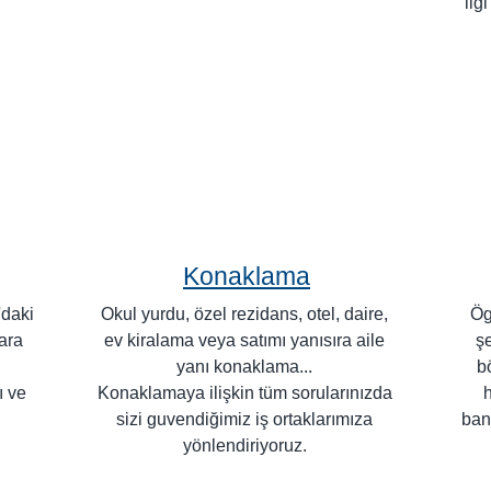
ilg
Konaklama
'daki
Okul yurdu, özel rezidans, otel, daire,
Ög
lara
ev kiralama veya satımı yanısıra aile
şe
yanı konaklama...
b
ı ve
Konaklamaya ilişkin tüm sorularınızda
h
sizi guvendiğimiz iş ortaklarımıza
ban
yönlendiriyoruz.