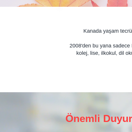
Kanada yaşam tecrübe
2008'den bu yana sadece K
kolej, lise, ilkokul, di
Önemli Duyur