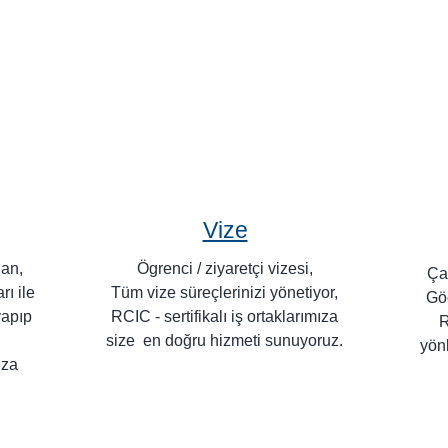
Hizmetlerimiz
Vize
dan,
Ögrenci / ziyaretçi vizesi,
Çal
ı ile
Tüm vize süreçlerinizi yönetiyor,
Göç
yapıp
RCIC - sertifikalı iş ortaklarımıza
R
size en doğru hizmeti sunuyoruz.
yön
ıza