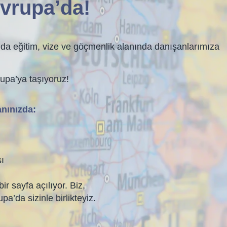
vrupa’da!
’da eğitim, vize ve göçmenlik alanında danışanlarımıza
rupa’ya taşıyoruz!
anınızda:
ı
ı
bir sayfa açılıyor. Biz,
’da sizinle birlikteyiz.