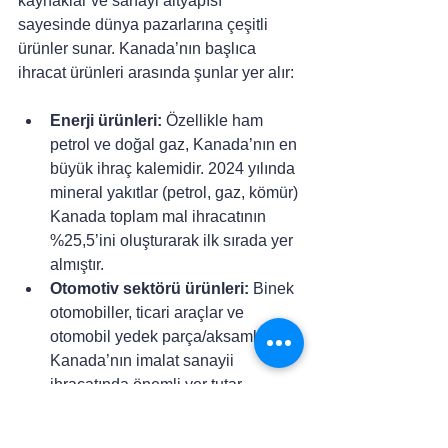
kaynaklar ve sanayi altyapısı 
sayesinde dünya pazarlarına çeşitli 
ürünler sunar. Kanada’nın başlıca 
ihracat ürünleri arasında şunlar yer alır:
Enerji ürünleri: 
Özellikle ham 
petrol ve doğal gaz, Kanada’nın en 
büyük ihraç kalemidir. 2024 yılında 
mineral yakıtlar (petrol, gaz, kömür) 
Kanada toplam mal ihracatının 
%25,5’ini oluşturarak ilk sırada yer 
almıştır.
Otomotiv sektörü ürünleri: 
Binek 
otomobiller, ticari araçlar ve 
otomobil yedek parça/aksamları, 
Kanada’nın imalat sanayii 
ihracatında önemli yer tutar.
Madenler ve metaller: 
Altın, demir 
cevheri, bakır, nikel, potas, 