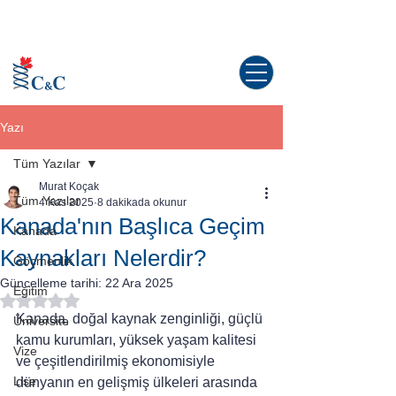
Kanada'da yaşama dair tüm sorularınız
için doğru yerdesiniz!
Yazı
Tüm Yazılar
Murat Koçak
Tüm Yazılar
4 Kas 2025
8 dakikada okunur
Kanada'nın Başlıca Geçim
Kanada
Kaynakları Nelerdir?
Göçmenlik
Güncelleme tarihi:
22 Ara 2025
Eğitim
5 üzerinden NaN yıldız
Kanada, doğal kaynak zenginliği, güçlü 
Üniversite
kamu kurumları, yüksek yaşam kalitesi 
Vize
ve çeşitlendirilmiş ekonomisiyle 
Lise
dünyanın en gelişmiş ülkeleri arasında 