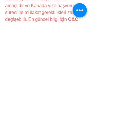
amaçlıdır ve Kanada vize başvuru 
süreci ile mülakat gereklilikleri zamanla 
değişebilir. En güncel bilgi için 
C&C 
Kanada'da Eğitim, Vize ve 
Göçmenlik 
danışmanları ile iletişime 
geçebilir ve Kanada Göçmenlik, 
Mülteciler ve Vatandaşlık Bürosu 
(IRCC)’nun resmi web sitesini ziyaret 
edebilirsiniz.
Derinlemesine Uzmanlık ve Bilgi 
Deneyimi
Ekibimiz Kanada'nın göçmenlik 
yasaları ve düzenlemeleri üzerine 
geniş ve ayrıntılı bilgiye 
sahiptir
.
 Bu, size en güncel ve doğru 
yönlendirmeyi sunarız.