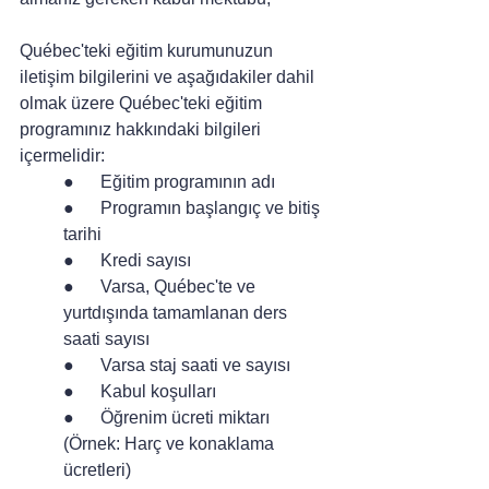
Québec'teki eğitim kurumunuzun 
iletişim bilgilerini ve aşağıdakiler dahil 
olmak üzere Québec'teki eğitim 
programınız hakkındaki bilgileri 
içermelidir:
●      Eğitim programının adı
●      Programın başlangıç ​​ve bitiş 
tarihi
●      Kredi sayısı
●      Varsa, Québec'te ve 
yurtdışında tamamlanan ders 
saati sayısı
●      Varsa staj saati ve sayısı
●      Kabul koşulları
●      Öğrenim ücreti miktarı 
(Örnek: Harç ve konaklama 
ücretleri)