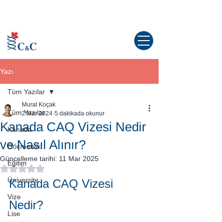
Kanada'da yaşama dair tüm sorularınız
için doğru yerdesiniz!
Yazı
Tüm Yazılar
Murat Koçak
Tüm Yazılar
2 Mar 2024
5 dakikada okunur
Kanada CAQ Vizesi Nedir
Kanada
ve Nasıl Alınır?
Göçmenlik
Güncelleme tarihi:
11 Mar 2025
Eğitim
5 üzerinden NaN yıldız
Üniversite
Kanada CAQ Vizesi 
Vize
Nedir?
Lise