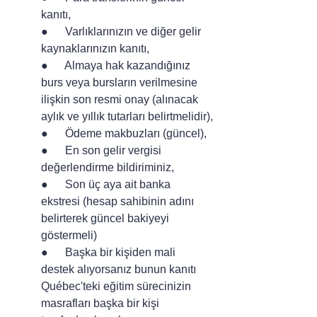
kanıtı,
●      Varlıklarınızın ve diğer gelir 
kaynaklarınızın kanıtı,
●      Almaya hak kazandığınız 
burs veya bursların verilmesine 
ilişkin son resmi onay (alınacak 
aylık ve yıllık tutarları belirtmelidir),
●      Ödeme makbuzları (güncel),
●      En son gelir vergisi 
değerlendirme bildiriminiz,
●      Son üç aya ait banka 
ekstresi (hesap sahibinin adını 
belirterek güncel bakiyeyi 
göstermeli)
●      Başka bir kişiden mali 
destek alıyorsanız bunun kanıtı
Québec'teki eğitim sürecinizin 
masrafları başka bir kişi 