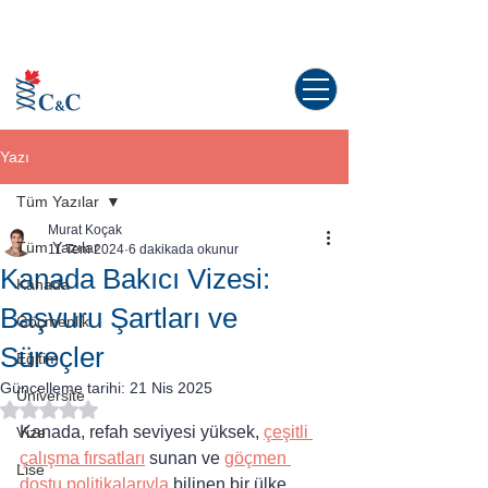
Kanada'da yaşama dair tüm sorularınız
için doğru yerdesiniz!
Yazı
Tüm Yazılar
Murat Koçak
Tüm Yazılar
11 Tem 2024
6 dakikada okunur
Kanada Bakıcı Vizesi:
Kanada
Başvuru Şartları ve
Göçmenlik
Süreçler
Eğitim
Güncelleme tarihi:
21 Nis 2025
Üniversite
5 üzerinden NaN yıldız
Kanada, refah seviyesi yüksek, 
çeşitli 
Vize
çalışma fırsatları
 sunan ve 
göçmen 
Lise
dostu politikalarıyla 
bilinen bir ülke 