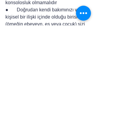
konsolosluk olmamalıdır
●       Doğrudan kendi bakımınızı veya 
kişisel bir ilişki içinde olduğu birisi için 
(örneğin ebeveyn, eş veya çocuk) sizi 
işe alan birisi tarafından olmalıdır
İş kabileyetine sahip olmalısınız
Dil seviyesi gereksinimlerini 
karşılamalısınız
●       Tüm dört dil becerisi için 
(konuşma, okuma, yazma, dinleme) 
İngilizce’de CLB 5 veya Fransızca’da 
NCLC 5 minimum dil becerisi
Eğitim gereksinimini 
karşılamalısınız
●       Kanada’da en az 1 yıl süreyle 
tamamlanmış bir yükseköğretim 
diplomanız olmalıdır. Eğer Kanada 
dışında bir diploma sahibiyseniz, bu 
diploma Kanada’daki en az 1 yıl 