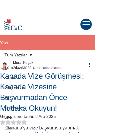
Kanada'da yaşama dair tüm sorularınız
için doğru yerdesiniz!
Yazı
Tüm Yazılar
Murat Koçak
Tüm Yazılar
2 Kas 2023
4 dakikada okunur
Kanada Vize Görüşmesi:
Kanada
Kanada Vizesine
Göçmenlik
Başvurmadan Önce
Eğitim
Mutlaka Okuyun!
Üniversite
Güncelleme tarihi:
8 Ara 2025
Vize
5 üzerinden NaN yıldız
Canada'ya vize başvurusu yapmak 
Lise