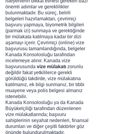
isteyenlerin dikkat etmesi gereken bazı 
önemli adımlar ve gereklilikler 
bulunmaktadır. Bu süreç, belirli 
belgeleri hazırlamaktan, çevrimiçi 
başvuru yapmaya, biyometrik bilgileri 
(parmak izi) sunmaya ve gerektiğinde 
bir mülakata katılmaya kadar bir dizi 
aşamayı içerir. Çevrimiçi (online) vize 
başvurusu tamamlandığında, belgeler 
Kanada Konsolosluğu tarafından 
incelemeye alınır. Kanada vize 
başvurusunda 
vize mülakatı
 zorunlu 
değildir fakat yetkililerce gerekli 
görüldüğü takdirde, vize mülakatına 
katılmanız, ek bilgi sunmanız, bir tıbbi 
muayene veya polis belgesi almanız 
istenebilir. 
Kanada Konsolosluğu ya da Kanada 
Büyükelçiliği tarafından düzenlenen 
vize mülakatlarında; başvuru 
sahiplerinin seyahat nedenleri, finansal 
durumları ve diğer çeşitli faktörler göz 
önünde bulundurulmaktadır.