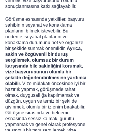
vermek, vize başvurusunun olumlu 
sonuçlanmasına katkı sağlayabilir.
Görüşme esnasında yetkililer, başvuru 
sahibinin seyahat ve konaklama 
planlarını bilmek isteyebilir. Bu 
nedenle, seyahat planlarını ve 
konaklama durumunu net ve organize 
bir şekilde sunmak önemlidir. 
Ayrıca, 
sakin ve özgüvenli bir duruş 
sergilemek, olumsuz bir durum 
karşısında bile sakinliğini korumak, 
vize başvurusunun olumlu bir 
şekilde değerlendirilmesine yardımcı 
olabilir.
 Vize mülakatı öncesinde iyi bir 
hazırlık yapmak, görüşmede rahat 
olmak, duygusallığa kapılmamak ve 
düzgün, uygun ve temiz bir şekilde 
giyinmek, olumlu bir izlenim bırakabilir. 
Görüşme sırasında ve bekleme 
esnasında sessiz kalmak, gürültü 
yapmamak ve genel olarak profesyonel 
ve saygılı bir tavır sergilemek, vize 