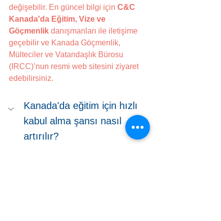
değişebilir. En güncel bilgi için 
C&C 
Kanada'da Eğitim, Vize ve 
Göçmenlik 
danışmanları ile iletişime 
geçebilir ve Kanada Göçmenlik, 
Mülteciler ve Vatandaşlık Bürosu 
(IRCC)’nun resmi web sitesini ziyaret 
edebilirsiniz.
Kanada'da eğitim için hızlı 
kabul alma şansı nasıl 
artırılır?
"Erken başvuru, eksiksiz dosya ve 
profile uygun okul seçimi 
belirleyicidir; takip ve yazışmalar 
süreci hızlandırır."
"Uygun görürseniz başvuru 