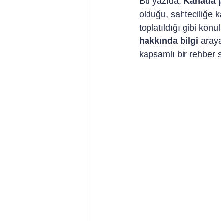
Bu yazıda, 
Kanada p
olduğu, sahteciliğe ka
toplatıldığı gibi kon
hakkında bilgi
 aray
kapsamlı bir rehber 