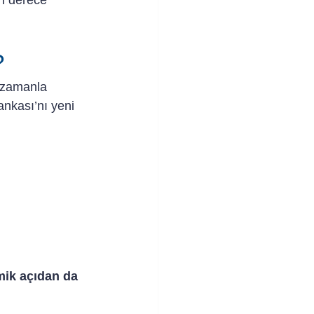
n derece 
?
n zamanla 
nkası’nı yeni 
mik açıdan da 