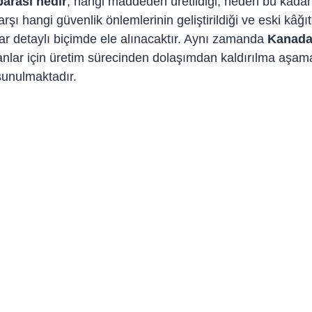
arası nedir
, hangi maddeden üretildiği, neden bu kadar
rşı hangi güvenlik önlemlerinin geliştirildiği ve eski kâğıt
ular detaylı biçimde ele alınacaktır. Aynı zamanda 
Kanada 
anlar için üretim sürecinden dolaşımdan kaldırılma aşam
sunulmaktadır.