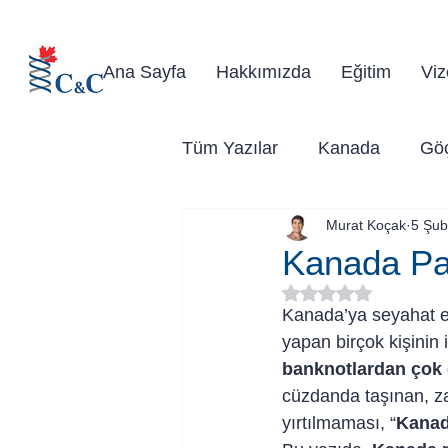
Kanad
Ana Sayfa
Hakkımızda
Eğitim
Viz
Tüm Yazılar
Kanada
Gö
Murat Koçak
5 Şub
Kanada Pa
5 üzerinden NaN yıl
Kanada’ya seyahat ed
yapan birçok kişinin i
banknotlardan çok 
cüzdanda taşınan, z
yırtılmaması, “
Kanad