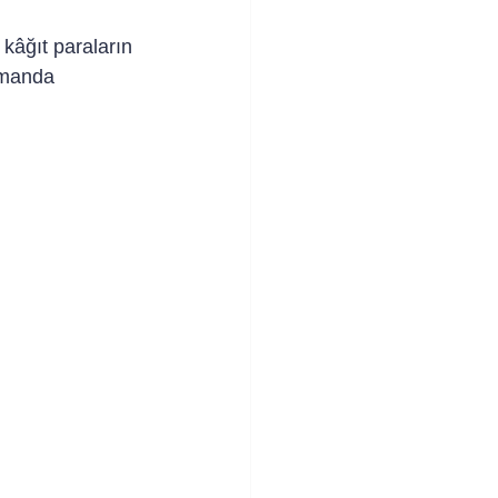
kâğıt paraların 
amanda 