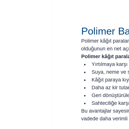
Polimer Ba
Polimer kâğıt parala
olduğunun en net açı
Polimer kâğıt paral
Yırtılmaya karşı
Suya, neme ve sı
Kâğıt paraya kı
Daha az kir tuta
Geri dönüştürüle
Sahteciliğe karşı
Bu avantajlar sayesi
vadede daha verimli 