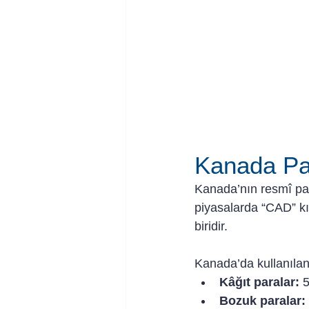
Kanada Pa
Kanada’nın resmî par
piyasalarda “CAD” kı
biridir.
Kanada’da kullanılan
Kâğıt paralar:
 
Bozuk paralar: