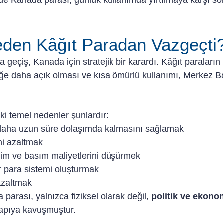
nde Kanada parası, günlük kullanımda yırtılmaya karşı so
den Kâğıt Paradan Vazgeçti
a geçiş, Kanada için stratejik bir karardı. Kâğıt paraları
iğe daha açık olması ve kısa ömürlü kullanımı, Merkez Ba
ki temel nedenler şunlardır:
 daha uzun süre dolaşımda kalmasını sağlamak
ni azaltmak
şim ve basım maliyetlerini düşürmek
r para sistemi oluşturmak
azaltmak
arası, yalnızca fiziksel olarak değil, 
politik ve ekono
yapıya kavuşmuştur.