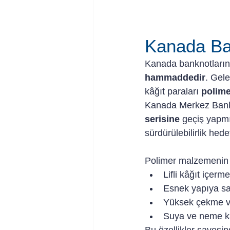
Kanada Ba
Kanada banknotlarını
hammaddedir
. Gele
kâğıt paraları 
polime
Kanada Merkez Banka
serisine
 geçiş yapmı
sürdürülebilirlik hede
Polimer malzemenin te
Lifli kâğıt içerm
Esnek yapıya sa
Yüksek çekme v
Suya ve neme ka