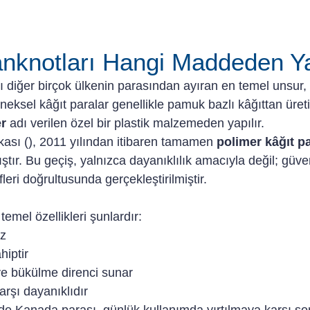
nknotları Hangi Maddeden Ya
 diğer birçok ülkenin parasından ayıran en temel unsur, 
neksel kâğıt paralar genellikle pamuk bazlı kâğıttan üret
r
 adı verilen özel bir plastik malzemeden yapılır.
sı (), 2011 yılından itibaren tamamen 
polimer kâğıt pa
ştır. Bu geçiş, yalnızca dayanıklılık amacıyla değil; güven
fleri doğrultusunda gerçekleştirilmiştir.
mel özellikleri şunlardır:
ez
hiptir
e bükülme direnci sunar
rşı dayanıklıdır