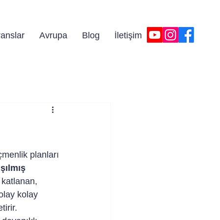
iniz!
anslar
Avrupa
Blog
İletişim
menlik planları 
şılmış 
 katlanan, 
lay kolay 
irir.