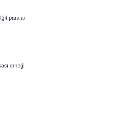
âğıt paralar 
kası örneği 