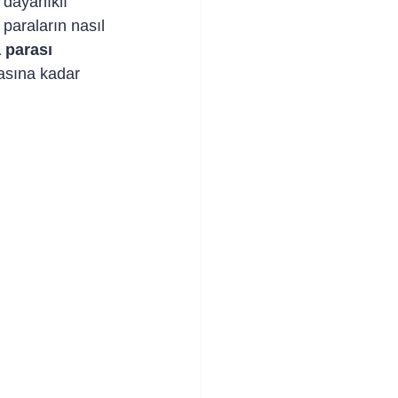
 dayanıklı 
 paraların nasıl 
parası 
asına kadar 