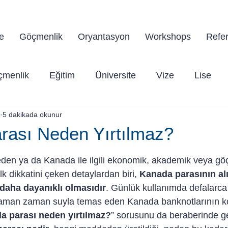
a'da yaşama dair tüm sorularınız için doğru yerdes
e
Göçmenlik
Oryantasyon
Workshops
Refer
çmenlik
Eğitim
Üniversite
Vize
Lise
5 dakikada okunur
rası Neden Yırtılmaz?
dız
en ya da Kanada ile ilgili ekonomik, akademik veya göç
lk dikkatini çeken detaylardan biri, 
Kanada parasının alı
daha dayanıklı olmasıdır
. Günlük kullanımda defalarca
aman zaman suyla temas eden Kanada banknotlarının ko
a parası neden yırtılmaz?
” sorusunu da beraberinde get