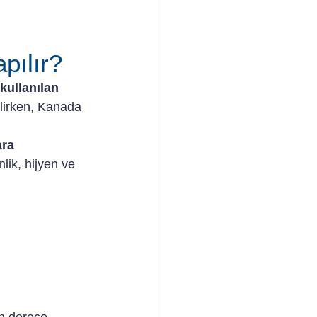
pılır?
kullanılan 
ilirken, Kanada 
ra 
lik, hijyen ve 