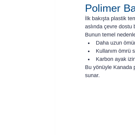
Polimer Ba
İlk bakışta plastik te
aslında çevre dostu b
Bunun temel nedenle
Daha uzun ömürl
Kullanım ömrü so
Karbon ayak izi
Bu yönüyle Kanada par
sunar.