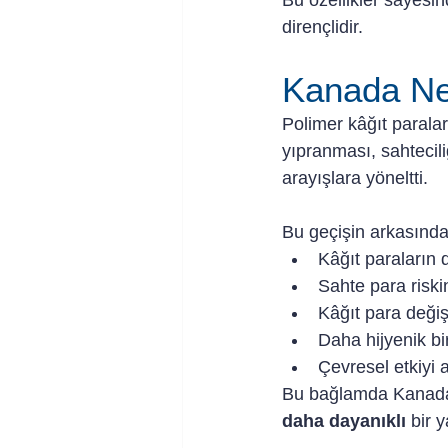
Bu özellikler sayesi
dirençlidir.
Kanada Ne
Polimer kâğıt paralar
yıpranması, sahtecil
arayışlara yöneltti.
Bu geçişin arkasında
Kâğıt paraların
Sahte para riski
Kâğıt para deği
Daha hijyenik bi
Çevresel etkiyi 
Bu bağlamda Kanada p
daha dayanıklı
 bir 