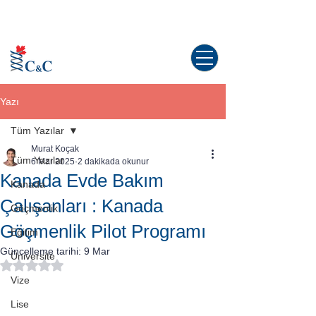
Kanada'da yaşama dair tüm sorularınız
için doğru yerdesiniz!
Yazı
Tüm Yazılar
Murat Koçak
Tüm Yazılar
6 Mar 2025
2 dakikada okunur
Kanada Evde Bakım
Kanada
Çalışanları : Kanada
Göçmenlik
Göçmenlik Pilot Programı
Eğitim
Güncelleme tarihi:
9 Mar
Üniversite
5 üzerinden NaN yıldız
Vize
Lise