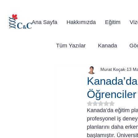
Kanad
Ana Sayfa
Hakkımızda
Eğitim
Viz
Tüm Yazılar
Kanada
Gö
Murat Koçak
13 M
Kanada’da 
Öğrenciler
5 üzerinden NaN yıl
Kanada’da eğitim pla
profesyonel iş deneyi
planlarını daha erken 
başlamıştır. Üniversi