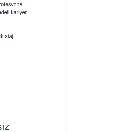
rofesyonel 
deli kariyer 
ı staj 
iz 