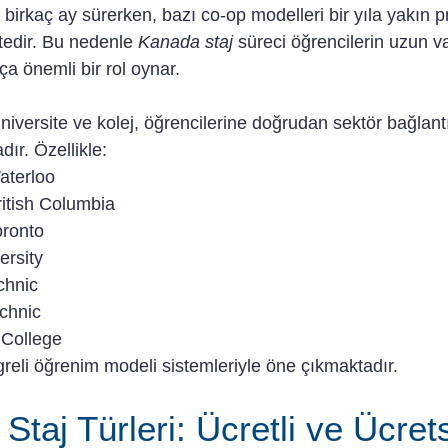
 birkaç ay sürerken, bazı co-op modelleri bir yıla yakın p
edir. Bu nedenle 
Kanada staj
 süreci öğrencilerin uzun va
a önemli bir rol oynar.
iversite ve kolej, öğrencilerine doğrudan sektör bağlantıl
ır. Özellikle:
Waterloo
British Columbia
Toronto
ersity
chnic
echnic
 College
greli öğrenim modeli sistemleriyle öne çıkmaktadır.
taj Türleri: Ücretli ve Ücrets