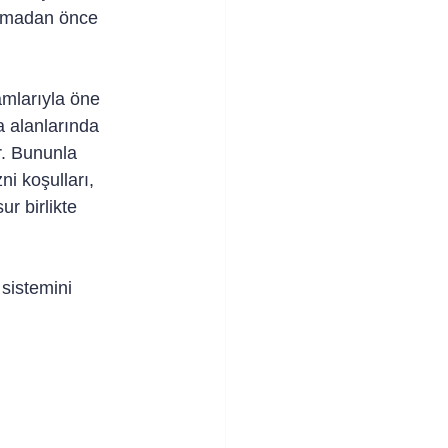
 olmadan önce 
amlarıyla öne 
a alanlarında 
r. Bununla 
ni koşulları, 
r birlikte 
sistemini 