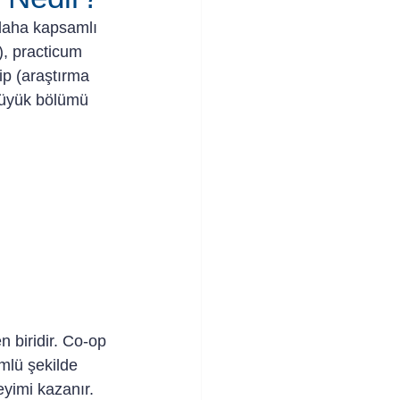
 daha kapsamlı 
), practicum 
ip (araştırma 
 büyük bölümü 
 biridir. Co-op 
lü şekilde 
yimi kazanır.