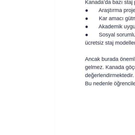
Kanada’da bazı staj p
●       Araştırma proje
●       Kar amacı gü
●       Akademik uyg
●       Sosyal soruml
ücretsiz staj modelle
Ancak burada önemli 
gelmez. Kanada göçme
değerlendirmektedir.
Bu nedenle öğrencileri