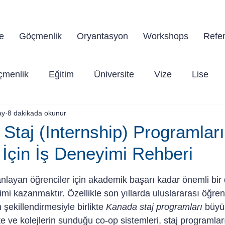
a'da yaşama dair tüm sorularınız için doğru yerdes
e
Göçmenlik
Oryantasyon
Workshops
Refer
çmenlik
Eğitim
Üniversite
Vize
Lise
ay
8 dakikada okunur
Staj (Internship) Programları
 İçin İş Deneyimi Rehberi
dız
nlayan öğrenciler için akademik başarı kadar önemli bir 
mi kazanmaktır. Özellikle son yıllarda uluslararası öğrenc
şekillendirmesiyle birlikte 
Kanada staj programları
 büyü
te ve kolejlerin sunduğu co-op sistemleri, staj programlar