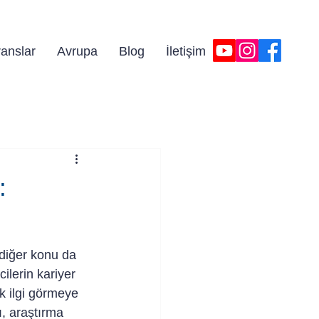
iniz!
anslar
Avrupa
Blog
İletişim
:
diğer konu da 
ilerin kariyer 
k ilgi görmeye 
ı, araştırma 