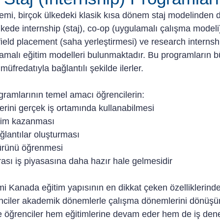
temi, birçok ülkedeki klasik kısa dönem staj modelinden
Ülkede internship (staj), co-op (uygulamalı çalışma modeli
field placement (saha yerleştirmesi) ve research internsh
gulamalı eğitim modelleri bulunmaktadır. Bu programların
müfredatıyla bağlantılı şekilde ilerler.
gramlarının temel amacı öğrencilerin:
ilerini gerçek iş ortamında kullanabilmesi
eyim kazanması
ağlantılar oluşturması
ltürünü öğrenmesi
rası iş piyasasına daha hazır hale gelmesidir
mi Kanada eğitim yapısının en dikkat çeken özelliklerinden
nciler akademik dönemlerle çalışma dönemlerini dönüşüm
 öğrenciler hem eğitimlerine devam eder hem de iş dene