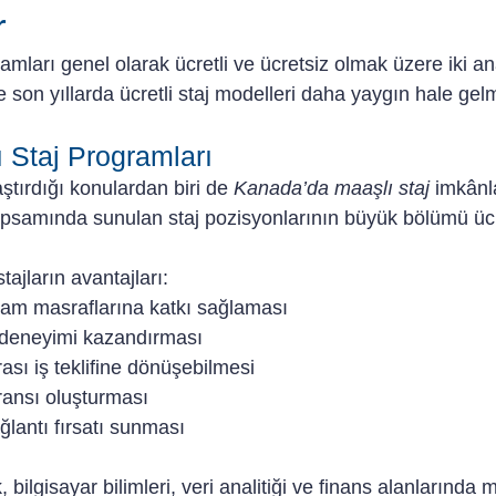
r
mları genel olarak ücretli ve ücretsiz olmak üzere iki an
le son yıllarda ücretli staj modelleri daha yaygın hale gelm
 Staj Programları
ştırdığı konulardan biri de 
Kanada’da maaşlı staj
 imkânla
psamında sunulan staj pozisyonlarının büyük bölümü ücre
ajların avantajları:
aşam masraflarına katkı sağlaması
iş deneyimi kazandırması
rası iş teklifine dönüşebilmesi
eransı oluşturması
ağlantı fırsatı sunması
 bilgisayar bilimleri, veri analitiği ve finans alanlarında m