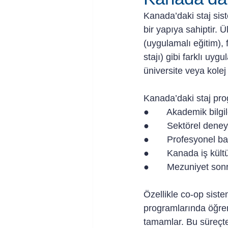
Kanada’daki staj sis
bir yapıya sahiptir. 
(uygulamalı eğitim), 
stajı) gibi farklı uy
üniversite veya kolej 
Kanada’daki staj pro
●       Akademik bilg
●       Sektörel den
●       Profesyonel b
●       Kanada iş kü
●       Mezuniyet son
Özellikle co-op siste
programlarında öğre
tamamlar. Bu süreçte