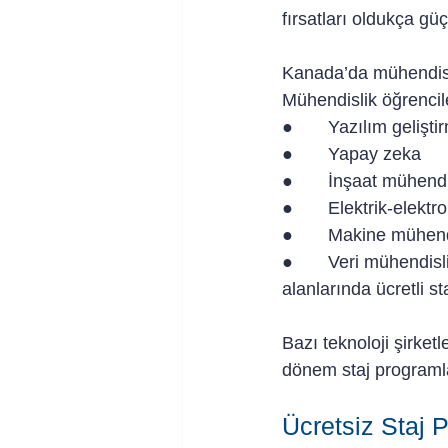
fırsatları oldukça güç
Kanada’da mühendislik
Mühendislik öğrencile
●       Yazılım gelişti
●       Yapay zeka
●       İnşaat mühendi
●       Elektrik-elektr
●       Makine mühend
●       Veri mühendisl
alanlarında ücretli sta
Bazı teknoloji şirke
dönem staj programla
Ücretsiz Staj 