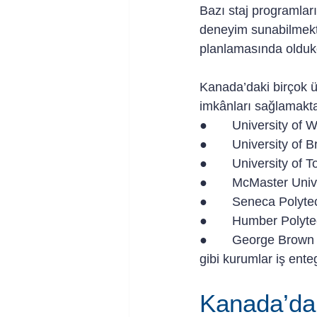
Bazı staj programları
deneyim sunabilmekt
planlamasında oldukç
Kanada’daki birçok ün
imkânları sağlamaktad
●       University of 
●       University of 
●       University of 
●       McMaster Univ
●       Seneca Polyte
●       Humber Polyt
●       George Brown
gibi kurumlar iş ente
Kanada’da S