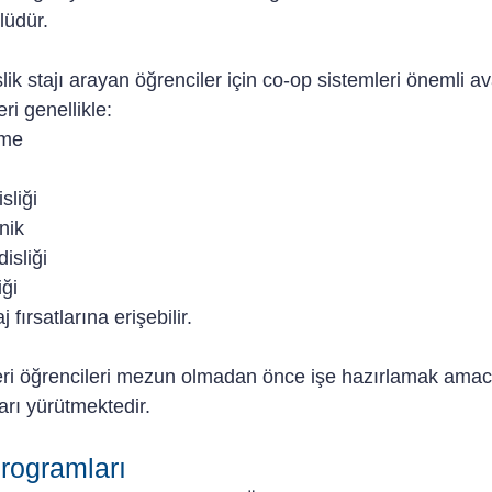
lüdür.
 stajı arayan öğrenciler için co-op sistemleri önemli ava
ri genellikle:
rme
sliği
onik
isliği
iği
j fırsatlarına erişebilir.
tleri öğrencileri mezun olmadan önce işe hazırlamak amac
rı yürütmektedir.
Programları