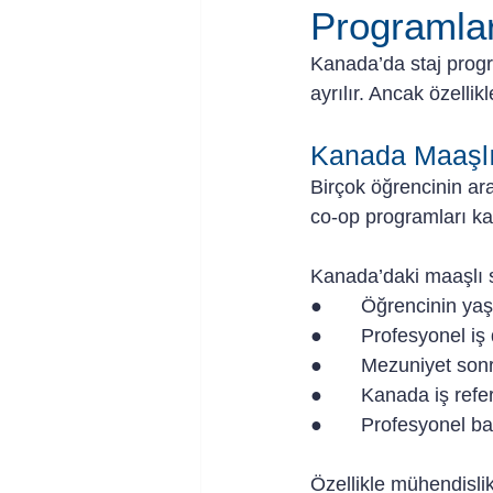
Programla
Kanada’da staj progra
ayrılır. Ancak özellik
Kanada Maaşlı
Birçok öğrencinin ara
co-op programları ka
Kanada’daki maaşlı st
●       Öğrencinin y
●       Profesyonel 
●       Mezuniyet son
●       Kanada iş ref
●       Profesyonel b
Özellikle mühendislik,