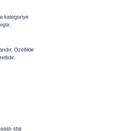
a kategoriye 
iştir.
rıdır. Özellikle 
tlidir.
aaşlı staj 