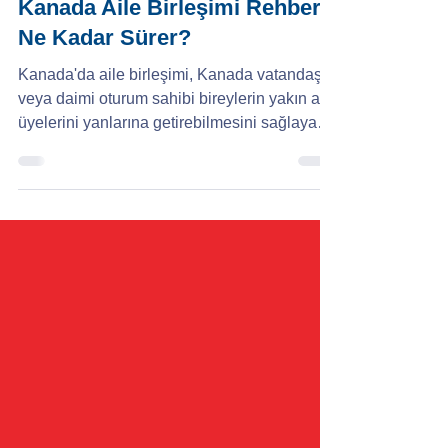
Kanada
Kanada Aile Birleşimi Rehberi:
Ne Kadar Sürer?
Kanada'da aile birleşimi, Kanada vatandaşı
veya daimi oturum sahibi bireylerin yakın aile
üyelerini yanlarına getirebilmesini sağlayan
göçmenlik kategorisidir. Bu süreç, Kanada
aile birleşimi vizesi olarak anılır ve ailenin
yeniden bir araya gelmesine öncelik veren
Kanada hükümeti için önemli bir göç
politikasıdır. Peki, Kanada aile birleşimi ne
kadar sürer ve kimler bu programa
başvurabilir? Bu rehberde, eş, çocuk,
ebeveyn ve diğer aile üyeleri için Kanada
aile birleşimi ba