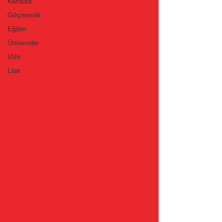
Kanada
Göçmenlik
Eğitim
Üniversite
Vize
Lise