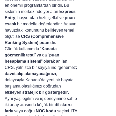
en önemli programlardan biridir. Bu 
sistemin merkezinde yer alan 
Express 
Entry
, başvuruları hızlı, şeffaf ve 
puan 
esaslı
 bir modelle değerlendirir. Adayın 
havuzdaki konumunu belirleyen temel 
ölçüt ise 
CRS (Comprehensive 
Ranking System) puanı
dır.
Günlük kullanımda “
Kanada 
göçmenlik testi
” ya da “
puan 
hesaplama sistemi
” olarak anılan 
CRS, yalnızca bir sayıya indirgenemez; 
davet alıp alamayacağınızı
, 
dolayısıyla Kanada’da yeni bir hayata 
başlama olasılığınızı doğrudan 
etkileyen 
stratejik bir göstergedir
. 
Aynı yaş, eğitim ve iş deneyimine sahip 
iki aday arasında küçük bir 
dil skoru 
farkı
 veya doğru 
NOC kodu
 seçimi, ITA 